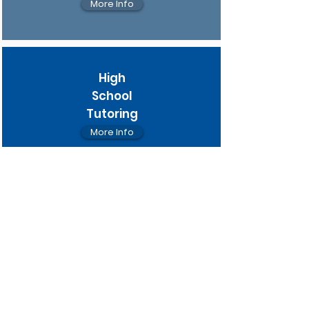
More Info
High
School
Tutoring
More Info
Test
Prep
Tutoring
More Info