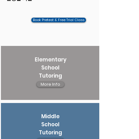
Book Pretest & Free Trial Class
Elementary
School
Tutoring
More Info
Middle
School
Tutoring